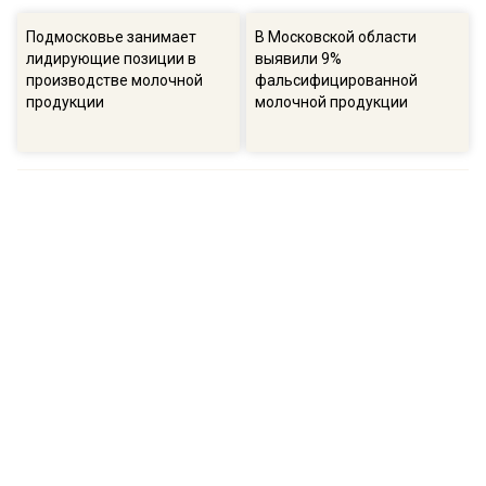
Подмосковье занимает
В Московской области
лидирующие позиции в
выявили 9%
производстве молочной
фальсифицированной
продукции
молочной продукции
ПОПУЛЯРНОЕ
16:57
13:
В ГД рассказали о намерениях остановить
Соб
беспорядочную застройку на участках
пол