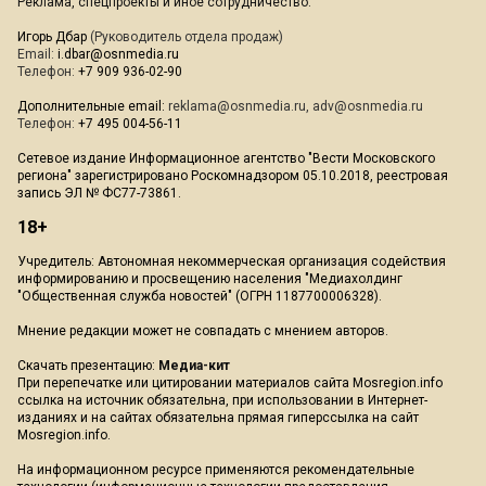
Реклама, спецпроекты и иное сотрудничество:
Игорь Дбар
(Руководитель отдела продаж)
Email:
i.dbar@osnmedia.ru
Телефон:
+7 909 936-02-90
Дополнительные email:
reklama@osnmedia.ru
,
adv@osnmedia.ru
Телефон:
+7 495 004-56-11
Сетевое издание Информационное агентство "Вести Московского
региона" зарегистрировано Роскомнадзором 05.10.2018, реестровая
запись ЭЛ № ФС77-73861.
18+
Учредитель: Автономная некоммерческая организация содействия
информированию и просвещению населения "Медиахолдинг
"Общественная служба новостей" (ОГРН 1187700006328).
Мнение редакции может не совпадать с мнением авторов.
Скачать презентацию:
Медиа-кит
При перепечатке или цитировании материалов сайта Mosregion.info
ссылка на источник обязательна, при использовании в Интернет-
изданиях и на сайтах обязательна прямая гиперссылка на сайт
Mosregion.info.
На информационном ресурсе применяются рекомендательные