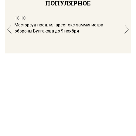
ПОПУЛЯРНОЕ
16:10
13:
Мосгорсуд продлил арест экс-замминистра
Дим
обороны Булгакова до 9 ноября