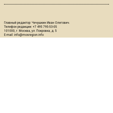
Главный редактор: Чечушкин Иван Олегович.
Телефон редакции: +7 495 795-53-05
101000, г. Москва, ул. Покровка, д. 5
E-mail:
info@mosregion.info
Реклама, спецпроекты и иное сотрудничество:
Игорь Дбар
(Руководитель отдела продаж)
Email:
i.dbar@osnmedia.ru
Телефон:
+7 909 936-02-90
Дополнительные email:
reklama@osnmedia.ru
,
adv@osnmedia.ru
Телефон:
+7 495 004-56-11
Сетевое издание Информационное агентство "Вести Московского
региона" зарегистрировано Роскомнадзором 05.10.2018, реестровая
запись ЭЛ № ФС77-73861.
18+
Учредитель: Автономная некоммерческая организация содействия
информированию и просвещению населения "Медиахолдинг
"Общественная служба новостей" (ОГРН 1187700006328).