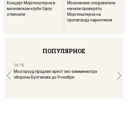
Концерт Моргенштерна в
Московские следователи
московском клубе Gipsy
начали проверять
отменили
Моргенштерна на
пропаганду наркотиков
ПОПУЛЯРНОЕ
16:10
13:
Мосгорсуд продлил арест экс-замминистра
Дим
обороны Булгакова до 9 ноября