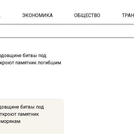
А
ЭКОНОМИКА
ОБЩЕСТВО
ТРА
одовщине битвы под
ткроют памятник
 морякам