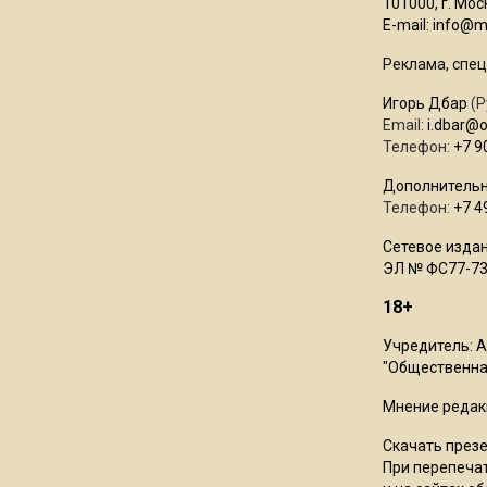
101000, г. Моск
E-mail:
info@mo
Реклама, спец
Игорь Дбар
(Р
Email:
i.dbar@
Телефон:
+7 9
Дополнительн
Телефон:
+7 4
Сетевое издан
ЭЛ № ФС77-73
18+
Учредитель: 
"Общественная
Мнение редак
Скачать през
При перепечат