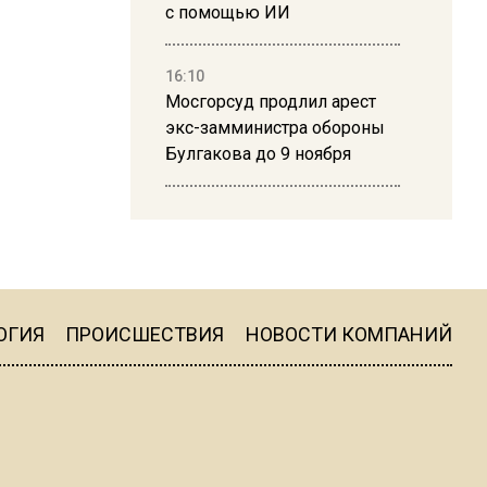
с помощью ИИ
16:10
Мосгорсуд продлил арест
экс-замминистра обороны
Булгакова до 9 ноября
13:50
Дима Билан ответил на
критику концерта в Москве
ОГИЯ
ПРОИСШЕСТВИЯ
НОВОСТИ КОМПАНИЙ
16:19
Москву и область накрыла
гроза с ливнем и ветром
16:58
В Москве 2 августа