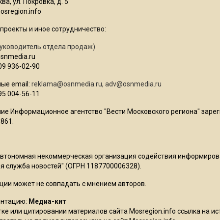
ва, ул. Покровка, д. 5
sregion.info
проекты и иное сотрудничество:
уководитель отдела продаж)
osnmedia.ru
09 936-02-90
ые email:
reklama@osnmedia.ru
,
adv@osnmedia.ru
95 004-56-11
ие Информационное агентство "Вести Московского региона" зарег
861.
Автономная некоммерческая организация содействия информиро
 служба новостей" (ОГРН 1187700006328).
ции может не совпадать с мнением авторов.
ентацию:
Медиа-кит
ке или цитировании материалов сайта Mosregion.info ссылка на и