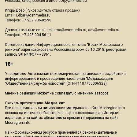
Реклама, спецпроекты и иное сотрудничество:
Игорь Дбар
(Руководитель отдела продаж)
Email:
i.dbar@osnmedia.ru
Телефон:
+7 909 936-02-90
Дополнительные email:
reklama@osnmedia.ru
,
adv@osnmedia.ru
Телефон:
+7 495 004-56-11
Сетевое издание Информационное агентство "Вести Московского
региона" зарегистрировано Роскомнадзором 05.10.2018, реестровая
запись ЭЛ № ФС77-73861.
18+
Учредитель: Автономная некоммерческая организация содействия
информированию и просвещению населения "Медиахолдинг
"Общественная служба новостей" (ОГРН 1187700006328).
Мнение редакции может не совпадать с мнением авторов.
Скачать презентацию:
Медиа-кит
При перепечатке или цитировании материалов сайта Mosregion.info
ссылка на источник обязательна, при использовании в Интернет-
изданиях и на сайтах обязательна прямая гиперссылка на сайт
Mosregion.info.
На информационном ресурсе применяются рекомендательные