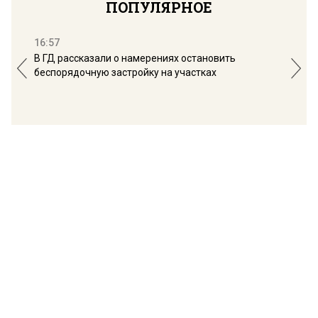
ПОПУЛЯРНОЕ
16:57
13:
В ГД рассказали о намерениях остановить
Соб
беспорядочную застройку на участках
пол