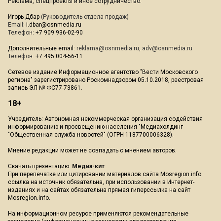
Реклама, спецпроекты и иное сотрудничество:
Игорь Дбар
(Руководитель отдела продаж)
Email:
i.dbar@osnmedia.ru
Телефон:
+7 909 936-02-90
Дополнительные email:
reklama@osnmedia.ru
,
adv@osnmedia.ru
Телефон:
+7 495 004-56-11
Сетевое издание Информационное агентство "Вести Московского
региона" зарегистрировано Роскомнадзором 05.10.2018, реестровая
запись ЭЛ № ФС77-73861.
18+
Учредитель: Автономная некоммерческая организация содействия
информированию и просвещению населения "Медиахолдинг
"Общественная служба новостей" (ОГРН 1187700006328).
Мнение редакции может не совпадать с мнением авторов.
Скачать презентацию:
Медиа-кит
При перепечатке или цитировании материалов сайта Mosregion.info
ссылка на источник обязательна, при использовании в Интернет-
изданиях и на сайтах обязательна прямая гиперссылка на сайт
Mosregion.info.
На информационном ресурсе применяются рекомендательные