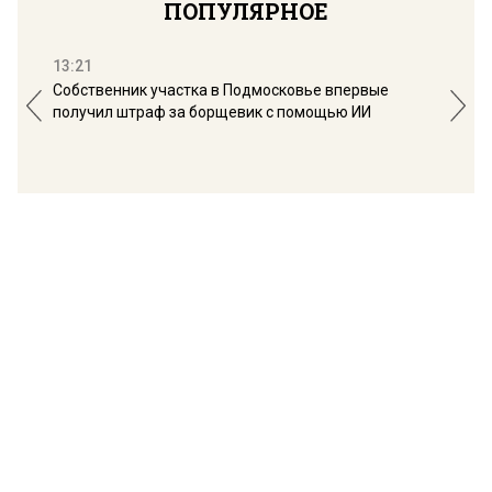
ПОПУЛЯРНОЕ
13:21
16:
Собственник участка в Подмосковье впервые
Мос
получил штраф за борщевик с помощью ИИ
обо