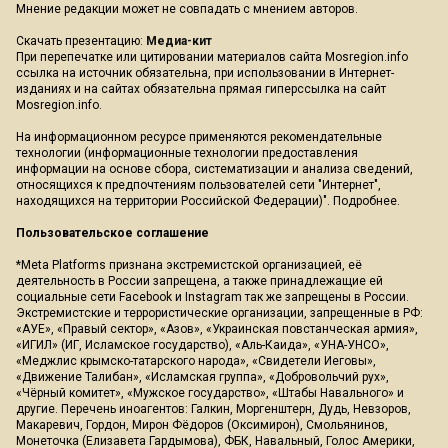
Мнение редакции может не совпадать с мнением авторов.
Скачать презентацию:
Медиа-кит
При перепечатке или цитировании материалов сайта Mosregion.info
ссылка на источник обязательна, при использовании в Интернет-
изданиях и на сайтах обязательна прямая гиперссылка на сайт
Mosregion.info.
На информационном ресурсе применяются рекомендательные
технологии (информационные технологии предоставления
информации на основе сбора, систематизации и анализа сведений,
относящихся к предпочтениям пользователей сети "Интернет",
находящихся на территории Российской Федерации)".
Подробнее
.
Пользовательское соглашение
*Meta Platforms признана экстремистской организацией, её
деятельность в России запрещена, а также принадлежащие ей
социальные сети Facebook и Instagram так же запрещены в России.
Экстремистские и террористические организации, запрещенные в РФ:
«АУЕ», «Правый сектор», «Азов», «Украинская повстанческая армия»,
«ИГИЛ» (ИГ, Исламское государство), «Аль-Каида», «УНА-УНСО»,
«Меджлис крымско-татарского народа», «Свидетели Иеговы»,
«Движение Талибан», «Исламская группа», «Добровольчий рух»,
«Чёрный комитет», «Мужское государство», «Штабы Навального» и
другие. Перечень иноагентов: Галкин, Моргенштерн, Дудь, Невзоров,
Макаревич, Гордон, Мирон Фёдоров (Оксимирон), Смольянинов,
Монеточка (Елизавета Гардымова), ФБК, Навальный, Голос Америки,