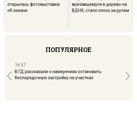
открылась фотовыставка
врезавшемуся в дерево на
об океане
ВДНХ, стало плохо за рулем
ПОПУЛЯРНОЕ
16:57
13:
В ГД рассказали о намерениях остановить
Соб
беспорядочную застройку на участках
пол