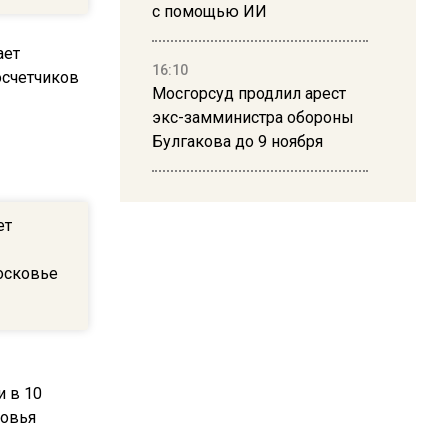
с помощью ИИ
16:10
Мосгорсуд продлил арест
экс-замминистра обороны
Булгакова до 9 ноября
13:50
Дима Билан ответил на
ет
критику концерта в Москве
осковье
16:19
Москву и область накрыла
гроза с ливнем и ветром
16:58
В Москве 2 августа