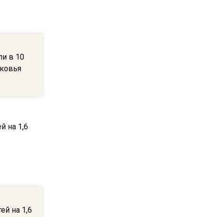
ограничат движение на
Ильинке из-за праздника
15:33
и в 10
Россиянам объяснили,
сковья
можно ли пользоваться
Telegram после обвинений
против Дурова
22:24
На Москву обрушится до 17
литров дождя на
квадратный метр
13:50
Опубликовано видео с
Коломенского хлебозавода:
ей на 1,6