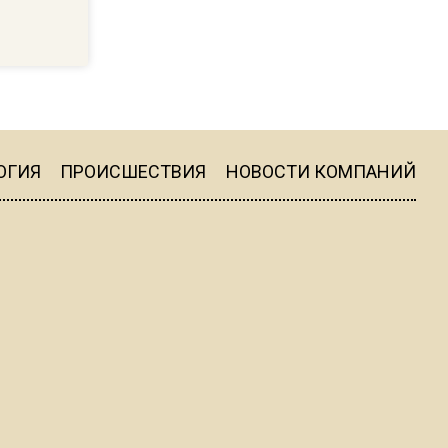
пиццы валяются на полу
16:53
Роман Терюшков назвал
причину банкротства
«Химок»
ОГИЯ
ПРОИСШЕСТВИЯ
НОВОСТИ КОМПАНИЙ
13:27
В Подмосковье прекратили
гражданство 88 человек и
аннулировали 2600 ВНЖ
20:56
Сотрудники хлебозавода в
Балашихе массово
увольняются из-за жары в
цехах