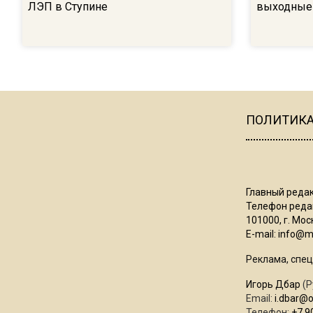
ЛЭП в Ступине
выходные
ПОЛИТИК
Главный редак
Телефон редак
101000, г. Моск
E-mail:
info@mo
Реклама, спец
Игорь Дбар
(Р
Email:
i.dbar@
Телефон:
+7 9