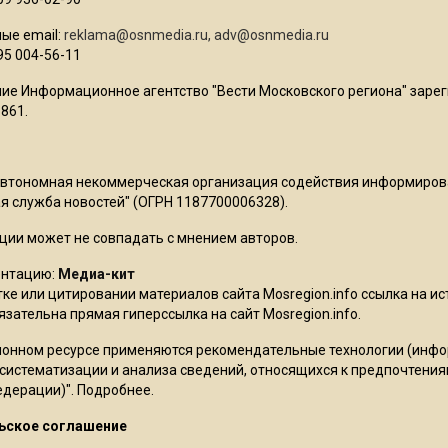
ые email:
reklama@osnmedia.ru
,
adv@osnmedia.ru
95 004-56-11
ие Информационное агентство "Вести Московского региона" зарег
861.
Автономная некоммерческая организация содействия информиро
 служба новостей" (ОГРН 1187700006328).
ции может не совпадать с мнением авторов.
ентацию:
Медиа-кит
ке или цитировании материалов сайта Mosregion.info ссылка на и
бязательна прямая гиперссылка на сайт Mosregion.info.
онном ресурсе применяются рекомендательные технологии (инф
 систематизации и анализа сведений, относящихся к предпочтения
едерации)".
Подробнее
.
ьское соглашение