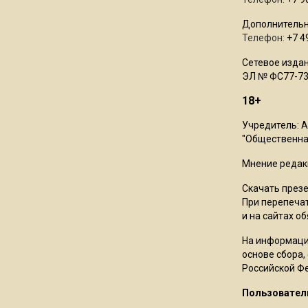
Дополнительн
Телефон:
+7 4
Сетевое издан
ЭЛ № ФС77-73
18+
Учредитель: 
"Общественная
Мнение редак
Скачать през
При перепечат
и на сайтах о
На информаци
основе сбора,
Российской Ф
Пользовател