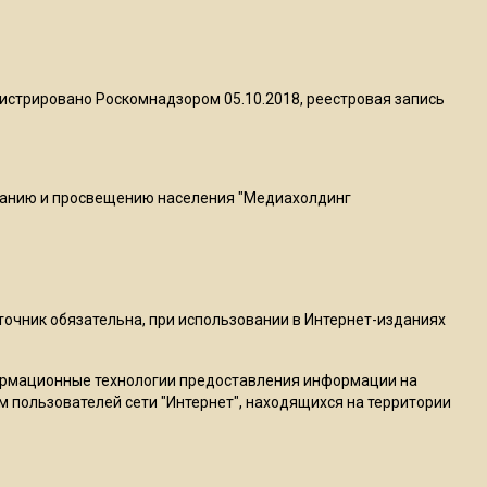
22:07
Резкое похолодание с
грозами придет в
истрировано Роскомнадзором 05.10.2018, реестровая запись
Подмосковье 21 июля
18:05
Юрист Машаров объяснил,
ванию и просвещению населения "Медиахолдинг
как МРОТ влияет на
будущие пенсии
17:12
сточник обязательна, при использовании в Интернет-изданиях
МЧС предупредило об
опасности купания при
ормационные технологии предоставления информации на
перепаде температуры в 10
м пользователей сети "Интернет", находящихся на территории
градусов
16:13