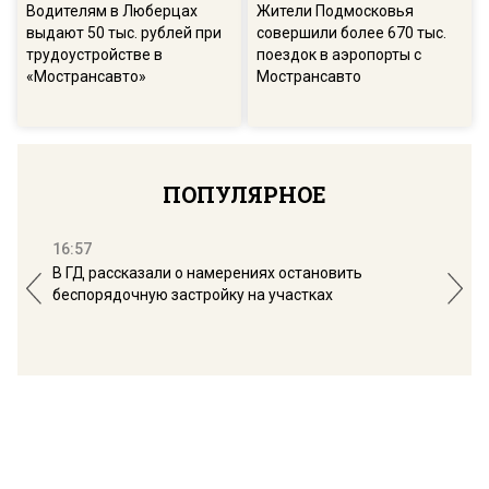
Водителям в Люберцах
Жители Подмосковья
выдают 50 тыс. рублей при
совершили более 670 тыс.
трудоустройстве в
поездок в аэропорты с
«Мострансавто»
Мострансавто
ПОПУЛЯРНОЕ
16:57
13:
В ГД рассказали о намерениях остановить
Соб
беспорядочную застройку на участках
пол