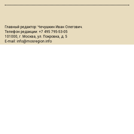
Главный редактор: Чечушкин Иван Олегович.
Телефон редакции: +7 495 795-53-05
101000, г. Москва, ул. Покровка, д. 5
E-mail:
info@mosregion.info
Реклама, спецпроекты и иное сотрудничество:
Игорь Дбар
(Руководитель отдела продаж)
Email:
i.dbar@osnmedia.ru
Телефон:
+7 909 936-02-90
Дополнительные email:
reklama@osnmedia.ru
,
adv@osnmedia.ru
Телефон:
+7 495 004-56-11
Сетевое издание Информационное агентство "Вести Московского
региона" зарегистрировано Роскомнадзором 05.10.2018, реестровая
запись ЭЛ № ФС77-73861.
18+
Учредитель: Автономная некоммерческая организация содействия
информированию и просвещению населения "Медиахолдинг
"Общественная служба новостей" (ОГРН 1187700006328).