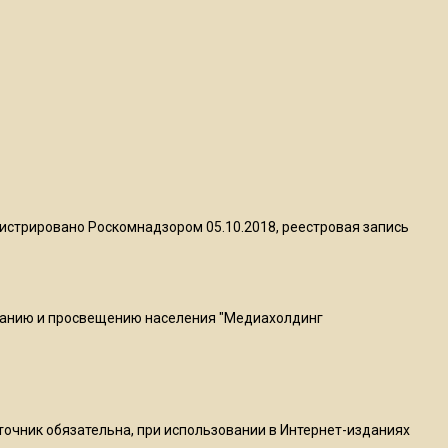
Telegram после обвинений
против Дурова
22:24
На Москву обрушится до 17
литров дождя на
квадратный метр
13:50
истрировано Роскомнадзором 05.10.2018, реестровая запись
Опубликовано видео с
Коломенского хлебозавода:
пиццы валяются на полу
ванию и просвещению населения "Медиахолдинг
16:53
Роман Терюшков назвал
причину банкротства
«Химок»
сточник обязательна, при использовании в Интернет-изданиях