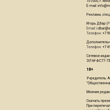
101000, г. Моск
E-mail:
info@mo
Реклама, спец
Игорь Дбар
(Р
Email:
i.dbar@
Телефон:
+7 9
Дополнительн
Телефон:
+7 4
Сетевое издан
ЭЛ № ФС77-73
18+
Учредитель: 
"Общественная
Мнение редак
Скачать през
При перепечат