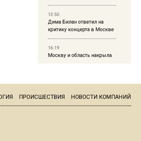
13:50
Дима Билан ответил на
критику концерта в Москве
16:19
Москву и область накрыла
гроза с ливнем и ветром
16:58
В Москве 2 августа
ограничат движение на
ОГИЯ
ПРОИСШЕСТВИЯ
НОВОСТИ КОМПАНИЙ
Ильинке из-за праздника
15:33
Россиянам объяснили,
можно ли пользоваться