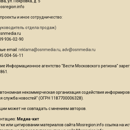
ва, ул. Покровка, д. 5
sregion.info
проекты и иное сотрудничество:
уководитель отдела продаж)
osnmedia.ru
09 936-02-90
ые email:
reklama@osnmedia.ru
,
adv@osnmedia.ru
95 004-56-11
ие Информационное агентство "Вести Московского региона" зарег
861.
Автономная некоммерческая организация содействия информиро
 служба новостей" (ОГРН 1187700006328).
ции может не совпадать с мнением авторов.
ентацию:
Медиа-кит
ке или цитировании материалов сайта Mosregion.info ссылка на и