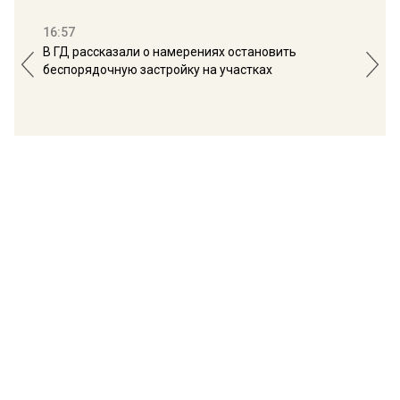
16:57
13:
В ГД рассказали о намерениях остановить
Соб
беспорядочную застройку на участках
пол