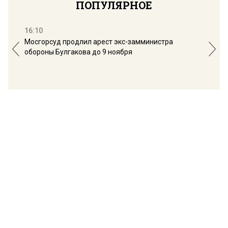
ПОПУЛЯРНОЕ
16:10
13:
Мосгорсуд продлил арест экс-замминистра
Дим
обороны Булгакова до 9 ноября