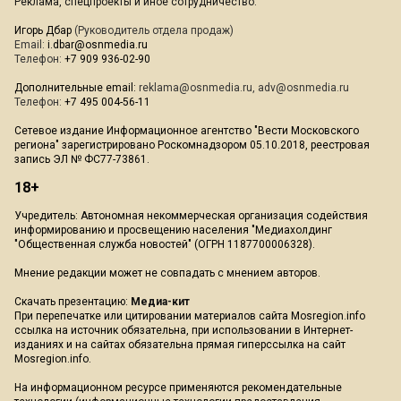
Реклама, спецпроекты и иное сотрудничество:
Игорь Дбар
(Руководитель отдела продаж)
Email:
i.dbar@osnmedia.ru
Телефон:
+7 909 936-02-90
Дополнительные email:
reklama@osnmedia.ru
,
adv@osnmedia.ru
Телефон:
+7 495 004-56-11
Сетевое издание Информационное агентство "Вести Московского
региона" зарегистрировано Роскомнадзором 05.10.2018, реестровая
запись ЭЛ № ФС77-73861.
18+
Учредитель: Автономная некоммерческая организация содействия
информированию и просвещению населения "Медиахолдинг
"Общественная служба новостей" (ОГРН 1187700006328).
Мнение редакции может не совпадать с мнением авторов.
Скачать презентацию:
Медиа-кит
При перепечатке или цитировании материалов сайта Mosregion.info
ссылка на источник обязательна, при использовании в Интернет-
изданиях и на сайтах обязательна прямая гиперссылка на сайт
Mosregion.info.
На информационном ресурсе применяются рекомендательные