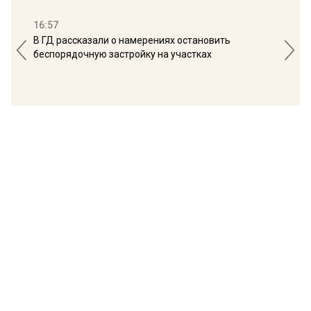
16:57
13:
В ГД рассказали о намерениях остановить
Соб
беспорядочную застройку на участках
пол