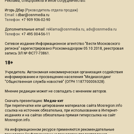
Реклама, спецпроекты и иное сотрудничество:
Игорь Дбар
(Руководитель отдела продаж)
Email:
i.dbar@osnmedia.ru
Телефон:
+7 909 936-02-90
Дополнительные email:
reklama@osnmedia.ru
,
adv@osnmedia.ru
Телефон:
+7 495 004-56-11
Сетевое издание Информационное агентство "Вести Московского
региона" зарегистрировано Роскомнадзором 05.10.2018, реестровая
запись ЭЛ № ФС77-73861.
18+
Учредитель: Автономная некоммерческая организация содействия
информированию и просвещению населения "Медиахолдинг
"Общественная служба новостей" (ОГРН 1187700006328).
Мнение редакции может не совпадать с мнением авторов.
Скачать презентацию:
Медиа-кит
При перепечатке или цитировании материалов сайта Mosregion.info
ссылка на источник обязательна, при использовании в Интернет-
изданиях и на сайтах обязательна прямая гиперссылка на сайт
Mosregion.info.
На информационном ресурсе применяются рекомендательные