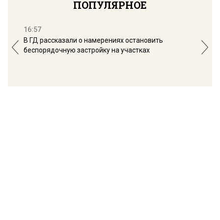
ПОПУЛЯРНОЕ
16:57
13:
В ГД рассказали о намерениях остановить
Соб
беспорядочную застройку на участках
пол