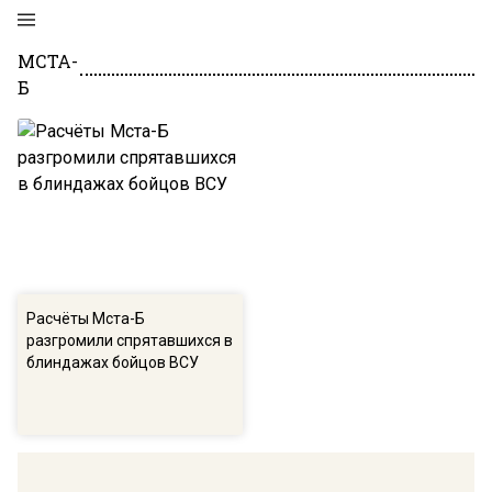
МСТА-
Б
Расчёты Мста-Б
разгромили спрятавшихся в
блиндажах бойцов ВСУ