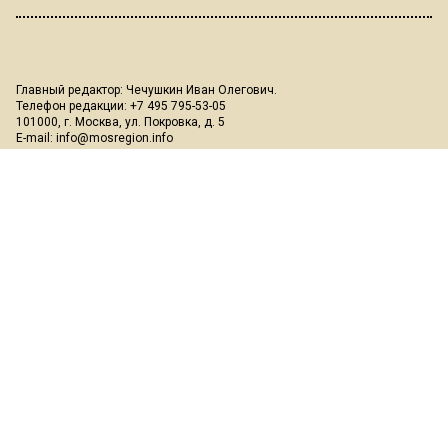
Главный редактор: Чечушкин Иван Олегович.
Телефон редакции: +7 495 795-53-05
101000, г. Москва, ул. Покровка, д. 5
E-mail:
info@mosregion.info
Реклама, спецпроекты и иное сотрудничество:
Игорь Дбар
(Руководитель отдела продаж)
Email:
i.dbar@osnmedia.ru
Телефон:
+7 909 936-02-90
Дополнительные email:
reklama@osnmedia.ru
,
adv@osnmedia.ru
Телефон:
+7 495 004-56-11
Сетевое издание Информационное агентство "Вести Московского
региона" зарегистрировано Роскомнадзором 05.10.2018, реестровая
запись ЭЛ № ФС77-73861.
18+
Учредитель: Автономная некоммерческая организация содействия
информированию и просвещению населения "Медиахолдинг
"Общественная служба новостей" (ОГРН 1187700006328).