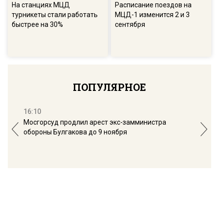
На станциях МЦД
Расписание поездов на
турникеты стали работать
МЦД-1 изменится 2 и 3
быстрее на 30%
сентября
ПОПУЛЯРНОЕ
16:10
13:
Мосгорсуд продлил арест экс-замминистра
Дим
обороны Булгакова до 9 ноября