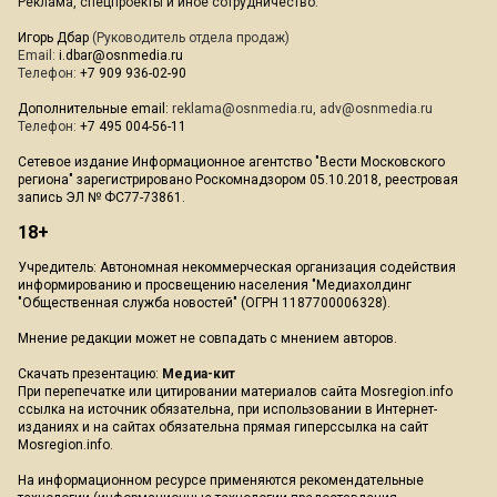
Реклама, спецпроекты и иное сотрудничество:
Игорь Дбар
(Руководитель отдела продаж)
Email:
i.dbar@osnmedia.ru
Телефон:
+7 909 936-02-90
Дополнительные email:
reklama@osnmedia.ru
,
adv@osnmedia.ru
Телефон:
+7 495 004-56-11
Сетевое издание Информационное агентство "Вести Московского
региона" зарегистрировано Роскомнадзором 05.10.2018, реестровая
запись ЭЛ № ФС77-73861.
18+
Учредитель: Автономная некоммерческая организация содействия
информированию и просвещению населения "Медиахолдинг
"Общественная служба новостей" (ОГРН 1187700006328).
Мнение редакции может не совпадать с мнением авторов.
Скачать презентацию:
Медиа-кит
При перепечатке или цитировании материалов сайта Mosregion.info
ссылка на источник обязательна, при использовании в Интернет-
изданиях и на сайтах обязательна прямая гиперссылка на сайт
Mosregion.info.
На информационном ресурсе применяются рекомендательные