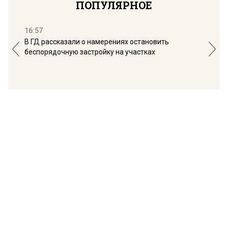
ПОПУЛЯРНОЕ
16:57
13:
В ГД рассказали о намерениях остановить
Соб
беспорядочную застройку на участках
пол