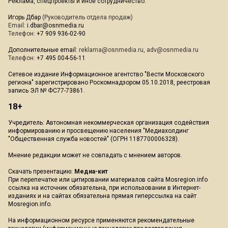
Реклама, спецпроекты и иное сотрудничество:
Игорь Дбар
(Руководитель отдела продаж)
Email:
i.dbar@osnmedia.ru
Телефон:
+7 909 936-02-90
Дополнительные email:
reklama@osnmedia.ru
,
adv@osnmedia.ru
Телефон:
+7 495 004-56-11
Сетевое издание Информационное агентство "Вести Московского
региона" зарегистрировано Роскомнадзором 05.10.2018, реестровая
запись ЭЛ № ФС77-73861.
18+
Учредитель: Автономная некоммерческая организация содействия
информированию и просвещению населения "Медиахолдинг
"Общественная служба новостей" (ОГРН 1187700006328).
Мнение редакции может не совпадать с мнением авторов.
Скачать презентацию:
Медиа-кит
При перепечатке или цитировании материалов сайта Mosregion.info
ссылка на источник обязательна, при использовании в Интернет-
изданиях и на сайтах обязательна прямая гиперссылка на сайт
Mosregion.info.
На информационном ресурсе применяются рекомендательные