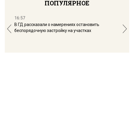
ПОПУЛЯРНОЕ
16:57
13:
В ГД рассказали о намерениях остановить
Соб
беспорядочную застройку на участках
пол