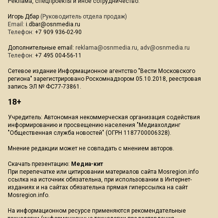
Реклама, спецпроекты и иное сотрудничество:
Игорь Дбар
(Руководитель отдела продаж)
Email:
i.dbar@osnmedia.ru
Телефон:
+7 909 936-02-90
Дополнительные email:
reklama@osnmedia.ru
,
adv@osnmedia.ru
Телефон:
+7 495 004-56-11
Сетевое издание Информационное агентство "Вести Московского
региона" зарегистрировано Роскомнадзором 05.10.2018, реестровая
запись ЭЛ № ФС77-73861.
18+
Учредитель: Автономная некоммерческая организация содействия
информированию и просвещению населения "Медиахолдинг
"Общественная служба новостей" (ОГРН 1187700006328).
Мнение редакции может не совпадать с мнением авторов.
Скачать презентацию:
Медиа-кит
При перепечатке или цитировании материалов сайта Mosregion.info
ссылка на источник обязательна, при использовании в Интернет-
изданиях и на сайтах обязательна прямая гиперссылка на сайт
Mosregion.info.
На информационном ресурсе применяются рекомендательные