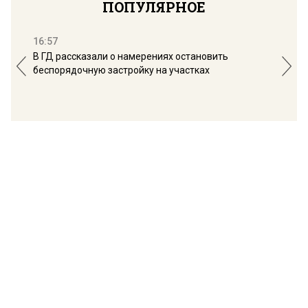
ПОПУЛЯРНОЕ
16:57
13:
В ГД рассказали о намерениях остановить
Соб
беспорядочную застройку на участках
пол