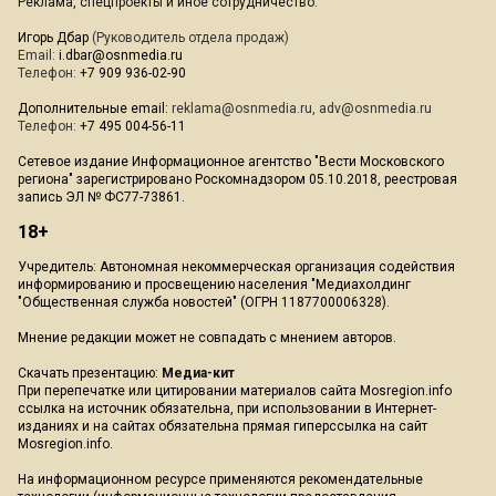
Реклама, спецпроекты и иное сотрудничество:
Игорь Дбар
(Руководитель отдела продаж)
Email:
i.dbar@osnmedia.ru
Телефон:
+7 909 936-02-90
Дополнительные email:
reklama@osnmedia.ru
,
adv@osnmedia.ru
Телефон:
+7 495 004-56-11
Сетевое издание Информационное агентство "Вести Московского
региона" зарегистрировано Роскомнадзором 05.10.2018, реестровая
запись ЭЛ № ФС77-73861.
18+
Учредитель: Автономная некоммерческая организация содействия
информированию и просвещению населения "Медиахолдинг
"Общественная служба новостей" (ОГРН 1187700006328).
Мнение редакции может не совпадать с мнением авторов.
Скачать презентацию:
Медиа-кит
При перепечатке или цитировании материалов сайта Mosregion.info
ссылка на источник обязательна, при использовании в Интернет-
изданиях и на сайтах обязательна прямая гиперссылка на сайт
Mosregion.info.
На информационном ресурсе применяются рекомендательные