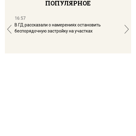
ПОПУЛЯРНОЕ
16:57
13:
В ГД рассказали о намерениях остановить
Соб
беспорядочную застройку на участках
пол