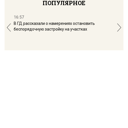
ПОПУЛЯРНОЕ
16:57
13:
В ГД рассказали о намерениях остановить
Соб
беспорядочную застройку на участках
пол