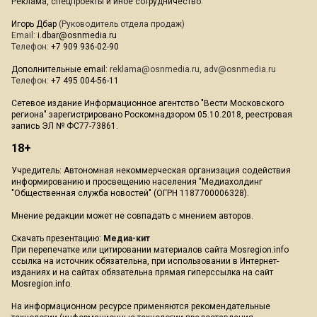
Реклама, спецпроекты и иное сотрудничество:
Игорь Дбар
(Руководитель отдела продаж)
Email:
i.dbar@osnmedia.ru
Телефон:
+7 909 936-02-90
Дополнительные email:
reklama@osnmedia.ru
,
adv@osnmedia.ru
Телефон:
+7 495 004-56-11
Сетевое издание Информационное агентство "Вести Московского
региона" зарегистрировано Роскомнадзором 05.10.2018, реестровая
запись ЭЛ № ФС77-73861.
18+
Учредитель: Автономная некоммерческая организация содействия
информированию и просвещению населения "Медиахолдинг
"Общественная служба новостей" (ОГРН 1187700006328).
Мнение редакции может не совпадать с мнением авторов.
Скачать презентацию:
Медиа-кит
При перепечатке или цитировании материалов сайта Mosregion.info
ссылка на источник обязательна, при использовании в Интернет-
изданиях и на сайтах обязательна прямая гиперссылка на сайт
Mosregion.info.
На информационном ресурсе применяются рекомендательные