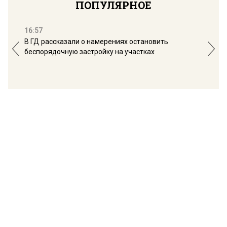
ПОПУЛЯРНОЕ
16:57
13:
В ГД рассказали о намерениях остановить
Соб
беспорядочную застройку на участках
пол