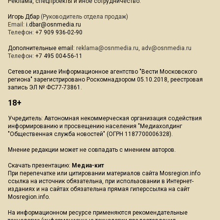
Реклама, спецпроекты и иное сотрудничество:
Игорь Дбар
(Руководитель отдела продаж)
Email:
i.dbar@osnmedia.ru
Телефон:
+7 909 936-02-90
Дополнительные email:
reklama@osnmedia.ru
,
adv@osnmedia.ru
Телефон:
+7 495 004-56-11
Сетевое издание Информационное агентство "Вести Московского
региона" зарегистрировано Роскомнадзором 05.10.2018, реестровая
запись ЭЛ № ФС77-73861.
18+
Учредитель: Автономная некоммерческая организация содействия
информированию и просвещению населения "Медиахолдинг
"Общественная служба новостей" (ОГРН 1187700006328).
Мнение редакции может не совпадать с мнением авторов.
Скачать презентацию:
Медиа-кит
При перепечатке или цитировании материалов сайта Mosregion.info
ссылка на источник обязательна, при использовании в Интернет-
изданиях и на сайтах обязательна прямая гиперссылка на сайт
Mosregion.info.
На информационном ресурсе применяются рекомендательные