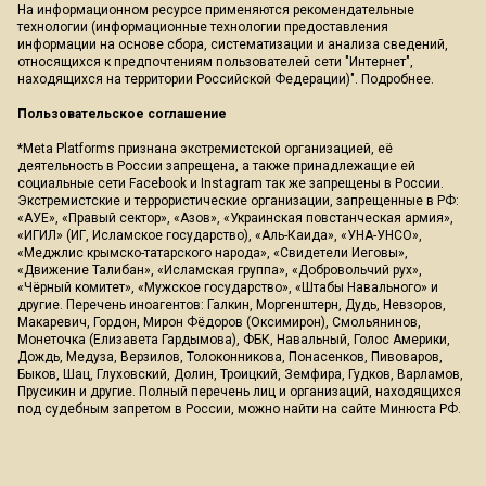
На информационном ресурсе применяются рекомендательные
технологии (информационные технологии предоставления
информации на основе сбора, систематизации и анализа сведений,
относящихся к предпочтениям пользователей сети "Интернет",
находящихся на территории Российской Федерации)".
Подробнее
.
Пользовательское соглашение
*Meta Platforms признана экстремистской организацией, её
деятельность в России запрещена, а также принадлежащие ей
социальные сети Facebook и Instagram так же запрещены в России.
Экстремистские и террористические организации, запрещенные в РФ:
«АУЕ», «Правый сектор», «Азов», «Украинская повстанческая армия»,
«ИГИЛ» (ИГ, Исламское государство), «Аль-Каида», «УНА-УНСО»,
«Меджлис крымско-татарского народа», «Свидетели Иеговы»,
«Движение Талибан», «Исламская группа», «Добровольчий рух»,
«Чёрный комитет», «Мужское государство», «Штабы Навального» и
другие. Перечень иноагентов: Галкин, Моргенштерн, Дудь, Невзоров,
Макаревич, Гордон, Мирон Фёдоров (Оксимирон), Смольянинов,
Монеточка (Елизавета Гардымова), ФБК, Навальный, Голос Америки,
Дождь, Медуза, Верзилов, Толоконникова, Понасенков, Пивоваров,
Быков, Шац, Глуховский, Долин, Троицкий, Земфира, Гудков, Варламов,
Прусикин и другие. Полный перечень лиц и организаций, находящихся
под судебным запретом в России, можно найти на сайте Минюста РФ.