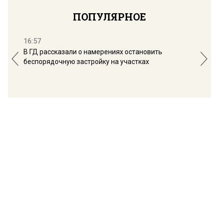
ПОПУЛЯРНОЕ
16:57
13:
В ГД рассказали о намерениях остановить
Соб
беспорядочную застройку на участках
пол