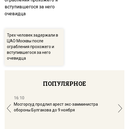
Трех человек задержали в
ЦАО Москвы после
ограбления прохожего и
вступившегося за него
очевидца
ПОПУЛЯРНОЕ
16:10
13:
Мосгорсуд продлил арест экс-замминистра
Дим
обороны Булгакова до 9 ноября