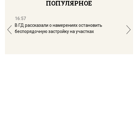
ПОПУЛЯРНОЕ
16:57
13:
В ГД рассказали о намерениях остановить
Соб
беспорядочную застройку на участках
пол