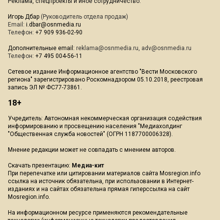
Реклама, спецпроекты и иное сотрудничество:
Игорь Дбар
(Руководитель отдела продаж)
Email:
i.dbar@osnmedia.ru
Телефон:
+7 909 936-02-90
Дополнительные email:
reklama@osnmedia.ru
,
adv@osnmedia.ru
Телефон:
+7 495 004-56-11
Сетевое издание Информационное агентство "Вести Московского
региона" зарегистрировано Роскомнадзором 05.10.2018, реестровая
запись ЭЛ № ФС77-73861.
18+
Учредитель: Автономная некоммерческая организация содействия
информированию и просвещению населения "Медиахолдинг
"Общественная служба новостей" (ОГРН 1187700006328).
Мнение редакции может не совпадать с мнением авторов.
Скачать презентацию:
Медиа-кит
При перепечатке или цитировании материалов сайта Mosregion.info
ссылка на источник обязательна, при использовании в Интернет-
изданиях и на сайтах обязательна прямая гиперссылка на сайт
Mosregion.info.
На информационном ресурсе применяются рекомендательные