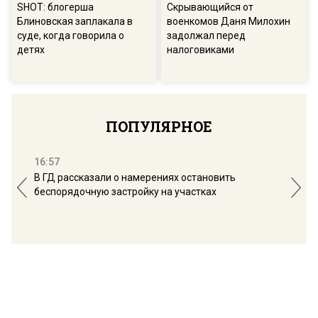
SHOT: блогерша
Скрывающийся от
Блиновская заплакала в
военкомов Даня Милохин
суде, когда говорила о
задолжал перед
детях
налоговиками
ПОПУЛЯРНОЕ
16:57
13:
В ГД рассказали о намерениях остановить
Соб
беспорядочную застройку на участках
пол