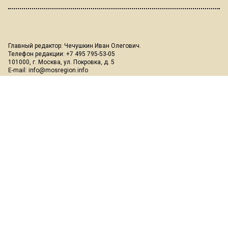
Главный редактор: Чечушкин Иван Олегович.
Телефон редакции: +7 495 795-53-05
101000, г. Москва, ул. Покровка, д. 5
E-mail:
info@mosregion.info
Реклама, спецпроекты и иное сотрудничество:
Игорь Дбар
(Руководитель отдела продаж)
Email:
i.dbar@osnmedia.ru
Телефон:
+7 909 936-02-90
Дополнительные email:
reklama@osnmedia.ru
,
adv@osnmedia.ru
Телефон:
+7 495 004-56-11
Сетевое издание Информационное агентство "Вести Московского
региона" зарегистрировано Роскомнадзором 05.10.2018, реестровая
запись ЭЛ № ФС77-73861.
18+
Учредитель: Автономная некоммерческая организация содействия
информированию и просвещению населения "Медиахолдинг
"Общественная служба новостей" (ОГРН 1187700006328).