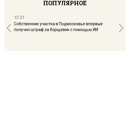
ПОПУЛЯРНОЕ
13:21
16:
Собственник участка в Подмосковье впервые
Мос
получил штраф за борщевик с помощью ИИ
обо