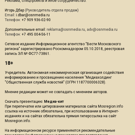
Реклама, спецпроекты и иное сотрудничество:
Игорь Дбар
(Руководитель отдела продаж)
Email:
i.dbar@osnmedia.ru
Телефон:
+7 909 936-02-90
Дополнительные email:
reklama@osnmedia.ru
,
adv@osnmedia.ru
Телефон:
+7 495 004-56-11
Сетевое издание Информационное агентство "Вести Московского
региона" зарегистрировано Роскомнадзором 05.10.2018, реестровая
запись ЭЛ № ФС77-73861.
18+
Учредитель: Автономная некоммерческая организация содействия
информированию и просвещению населения "Медиахолдинг
"Общественная служба новостей" (ОГРН 1187700006328).
Мнение редакции может не совпадать с мнением авторов.
Скачать презентацию:
Медиа-кит
При перепечатке или цитировании материалов сайта Mosregion.info
ссылка на источник обязательна, при использовании в Интернет-
изданиях и на сайтах обязательна прямая гиперссылка на сайт
Mosregion.info.
На информационном ресурсе применяются рекомендательные