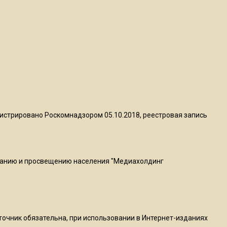
пиццы валяются на полу
16:53
Роман Терюшков назвал
причину банкротства
«Химок»
13:27
В Подмосковье прекратили
истрировано Роскомнадзором 05.10.2018, реестровая запись
гражданство 88 человек и
аннулировали 2600 ВНЖ
ванию и просвещению населения "Медиахолдинг
20:56
Сотрудники хлебозавода в
Балашихе массово
увольняются из-за жары в
цехах
сточник обязательна, при использовании в Интернет-изданиях