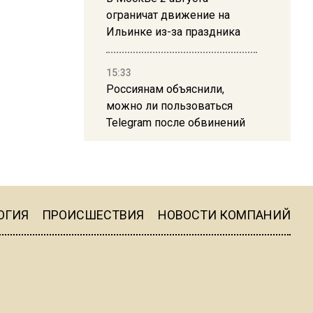
ограничат движение на
Ильинке из-за праздника
15:33
Россиянам объяснили,
можно ли пользоваться
Telegram после обвинений
против Дурова
22:24
На Москву обрушится до 17
литров дождя на
ОГИЯ
ПРОИСШЕСТВИЯ
НОВОСТИ КОМПАНИЙ
квадратный метр
13:50
Опубликовано видео с
Коломенского хлебозавода: