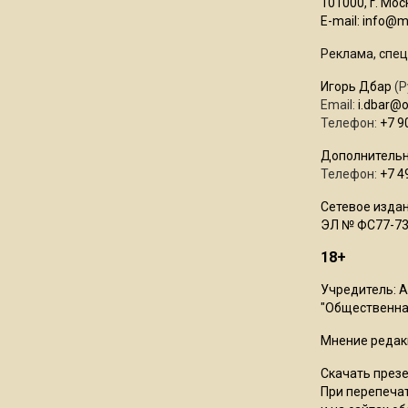
101000, г. Моск
E-mail:
info@mo
Реклама, спец
Игорь Дбар
(Р
Email:
i.dbar@
Телефон:
+7 9
Дополнительн
Телефон:
+7 4
Сетевое издан
ЭЛ № ФС77-73
18+
Учредитель: 
"Общественная
Мнение редак
Скачать през
При перепечат