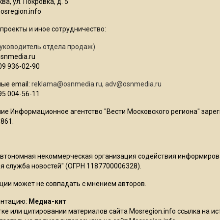
ва, ул. Покровка, д. 5
sregion.info
проекты и иное сотрудничество:
уководитель отдела продаж)
osnmedia.ru
09 936-02-90
ые email:
reklama@osnmedia.ru
,
adv@osnmedia.ru
95 004-56-11
ие Информационное агентство "Вести Московского региона" зарег
861.
Автономная некоммерческая организация содействия информиро
 служба новостей" (ОГРН 1187700006328).
ции может не совпадать с мнением авторов.
ентацию:
Медиа-кит
ке или цитировании материалов сайта Mosregion.info ссылка на и