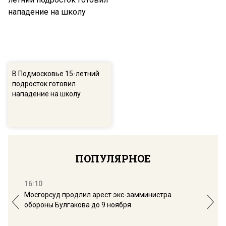
В Подмосковье 15-летний
подросток готовил
нападение на школу
ПОПУЛЯРНОЕ
16:10
13:
Мосгорсуд продлил арест экс-замминистра
Дим
обороны Булгакова до 9 ноября