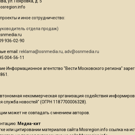
ва, ул. Покровка, д. 5
sregion.info
проекты и иное сотрудничество:
уководитель отдела продаж)
osnmedia.ru
09 936-02-90
ые email:
reklama@osnmedia.ru
,
adv@osnmedia.ru
95 004-56-11
ие Информационное агентство "Вести Московского региона" зарег
861.
Автономная некоммерческая организация содействия информиро
 служба новостей" (ОГРН 1187700006328).
ции может не совпадать с мнением авторов.
ентацию:
Медиа-кит
ке или цитировании материалов сайта Mosregion.info ссылка на и