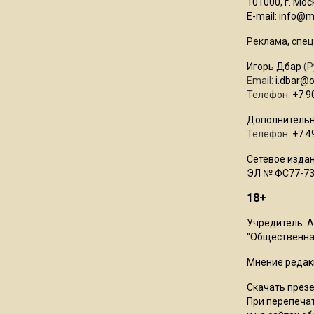
101000, г. Моск
E-mail:
info@mo
Реклама, спец
Игорь Дбар
(Р
Email:
i.dbar@
Телефон:
+7 9
Дополнительн
Телефон:
+7 4
Сетевое издан
ЭЛ № ФС77-73
18+
Учредитель: 
"Общественная
Мнение редак
Скачать през
При перепечат