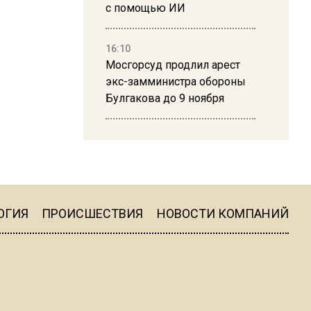
с помощью ИИ
16:10
Мосгорсуд продлил арест
экс-замминистра обороны
Булгакова до 9 ноября
13:50
Дима Билан ответил на
критику концерта в Москве
ОГИЯ
ПРОИСШЕСТВИЯ
НОВОСТИ КОМПАНИЙ
16:19
Москву и область накрыла
гроза с ливнем и ветром
16:58
В Москве 2 августа