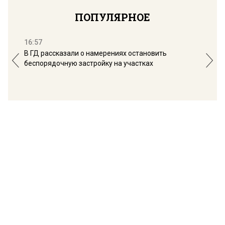
ПОПУЛЯРНОЕ
16:57
13:
В ГД рассказали о намерениях остановить
Соб
беспорядочную застройку на участках
пол