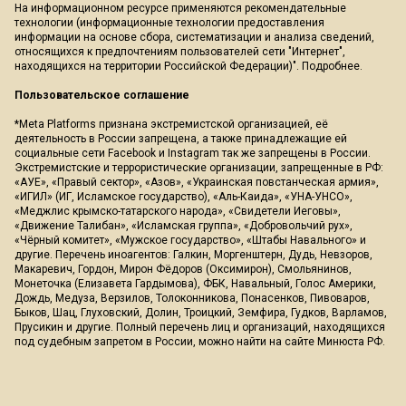
На информационном ресурсе применяются рекомендательные
технологии (информационные технологии предоставления
информации на основе сбора, систематизации и анализа сведений,
относящихся к предпочтениям пользователей сети "Интернет",
находящихся на территории Российской Федерации)".
Подробнее
.
Пользовательское соглашение
*Meta Platforms признана экстремистской организацией, её
деятельность в России запрещена, а также принадлежащие ей
социальные сети Facebook и Instagram так же запрещены в России.
Экстремистские и террористические организации, запрещенные в РФ:
«АУЕ», «Правый сектор», «Азов», «Украинская повстанческая армия»,
«ИГИЛ» (ИГ, Исламское государство), «Аль-Каида», «УНА-УНСО»,
«Меджлис крымско-татарского народа», «Свидетели Иеговы»,
«Движение Талибан», «Исламская группа», «Добровольчий рух»,
«Чёрный комитет», «Мужское государство», «Штабы Навального» и
другие. Перечень иноагентов: Галкин, Моргенштерн, Дудь, Невзоров,
Макаревич, Гордон, Мирон Фёдоров (Оксимирон), Смольянинов,
Монеточка (Елизавета Гардымова), ФБК, Навальный, Голос Америки,
Дождь, Медуза, Верзилов, Толоконникова, Понасенков, Пивоваров,
Быков, Шац, Глуховский, Долин, Троицкий, Земфира, Гудков, Варламов,
Прусикин и другие. Полный перечень лиц и организаций, находящихся
под судебным запретом в России, можно найти на сайте Минюста РФ.