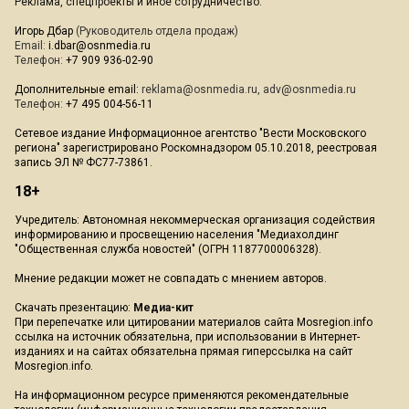
Реклама, спецпроекты и иное сотрудничество:
Игорь Дбар
(Руководитель отдела продаж)
Email:
i.dbar@osnmedia.ru
Телефон:
+7 909 936-02-90
Дополнительные email:
reklama@osnmedia.ru
,
adv@osnmedia.ru
Телефон:
+7 495 004-56-11
Сетевое издание Информационное агентство "Вести Московского
региона" зарегистрировано Роскомнадзором 05.10.2018, реестровая
запись ЭЛ № ФС77-73861.
18+
Учредитель: Автономная некоммерческая организация содействия
информированию и просвещению населения "Медиахолдинг
"Общественная служба новостей" (ОГРН 1187700006328).
Мнение редакции может не совпадать с мнением авторов.
Скачать презентацию:
Медиа-кит
При перепечатке или цитировании материалов сайта Mosregion.info
ссылка на источник обязательна, при использовании в Интернет-
изданиях и на сайтах обязательна прямая гиперссылка на сайт
Mosregion.info.
На информационном ресурсе применяются рекомендательные