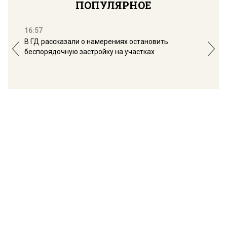
ПОПУЛЯРНОЕ
16:57
13:
В ГД рассказали о намерениях остановить
Соб
беспорядочную застройку на участках
пол