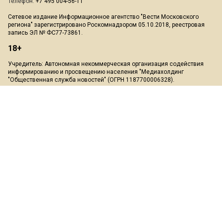
Телефон:
+7 495 004-56-11
Сетевое издание Информационное агентство "Вести Московского
региона" зарегистрировано Роскомнадзором 05.10.2018, реестровая
запись ЭЛ № ФС77-73861.
18+
Учредитель: Автономная некоммерческая организация содействия
информированию и просвещению населения "Медиахолдинг
"Общественная служба новостей" (ОГРН 1187700006328).
Мнение редакции может не совпадать с мнением авторов.
Скачать презентацию:
Медиа-кит
При перепечатке или цитировании материалов сайта Mosregion.info
ссылка на источник обязательна, при использовании в Интернет-
изданиях и на сайтах обязательна прямая гиперссылка на сайт
Mosregion.info.
На информационном ресурсе применяются рекомендательные
технологии (информационные технологии предоставления
информации на основе сбора, систематизации и анализа сведений,
относящихся к предпочтениям пользователей сети "Интернет",
находящихся на территории Российской Федерации)".
Подробнее
.
Пользовательское соглашение