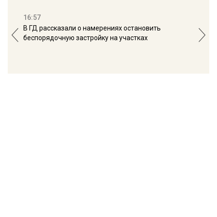
16:57
13:
В ГД рассказали о намерениях остановить
Соб
беспорядочную застройку на участках
пол