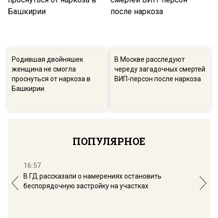
Родившая двойняшек
В Москве расследуют
женщина не смогла
череду загадочных смертей
проснуться от наркоза в
ВИП-персон после наркоза
Башкирии
ПОПУЛЯРНОЕ
16:57
13:
В ГД рассказали о намерениях остановить
Соб
беспорядочную застройку на участках
пол