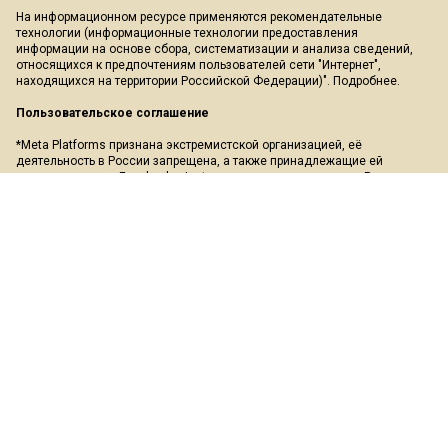
На информационном ресурсе применяются рекомендательные
технологии (информационные технологии предоставления
информации на основе сбора, систематизации и анализа сведений,
относящихся к предпочтениям пользователей сети "Интернет",
находящихся на территории Российской Федерации)".
Подробнее
.
Пользовательское соглашение
*Meta Platforms признана экстремистской организацией, её
деятельность в России запрещена, а также принадлежащие ей
социальные сети Facebook и Instagram так же запрещены в России.
Экстремистские и террористические организации, запрещенные в РФ:
«АУЕ», «Правый сектор», «Азов», «Украинская повстанческая армия»,
«ИГИЛ» (ИГ, Исламское государство), «Аль-Каида», «УНА-УНСО»,
«Меджлис крымско-татарского народа», «Свидетели Иеговы»,
«Движение Талибан», «Исламская группа», «Добровольчий рух»,
«Чёрный комитет», «Мужское государство», «Штабы Навального» и
другие. Перечень иноагентов: Галкин, Моргенштерн, Дудь, Невзоров,
Макаревич, Гордон, Мирон Фёдоров (Оксимирон), Смольянинов,
Монеточка (Елизавета Гардымова), ФБК, Навальный, Голос Америки,
Дождь, Медуза, Верзилов, Толоконникова, Понасенков, Пивоваров,
Быков, Шац, Глуховский, Долин, Троицкий, Земфира, Гудков, Варламов,
Прусикин и другие. Полный перечень лиц и организаций, находящихся
под судебным запретом в России, можно найти на сайте Минюста РФ.