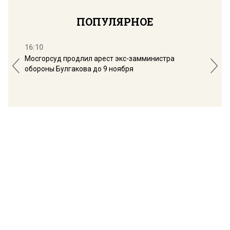
ПОПУЛЯРНОЕ
16:10
13:
Мосгорсуд продлил арест экс-замминистра
Дим
обороны Булгакова до 9 ноября