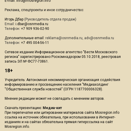
E-mail:
info@mosregion.info
Реклама, спецпроекты и иное сотрудничество:
Игорь Дбар
(Руководитель отдела продаж)
Email:
i.dbar@osnmedia.ru
Телефон:
+7 909 936-02-90
Дополнительные email:
reklama@osnmedia.ru
,
adv@osnmedia.ru
Телефон:
+7 495 004-56-11
Сетевое издание Информационное агентство "Вести Московского
региона" зарегистрировано Роскомнадзором 05.10.2018, реестровая
запись ЭЛ № ФС77-73861.
18+
Учредитель: Автономная некоммерческая организация содействия
информированию и просвещению населения "Медиахолдинг
"Общественная служба новостей" (ОГРН 1187700006328).
Мнение редакции может не совпадать с мнением авторов.
Скачать презентацию:
Медиа-кит
При перепечатке или цитировании материалов сайта Mosregion.info
ссылка на источник обязательна, при использовании в Интернет-
изданиях и на сайтах обязательна прямая гиперссылка на сайт
Mosregion.info.