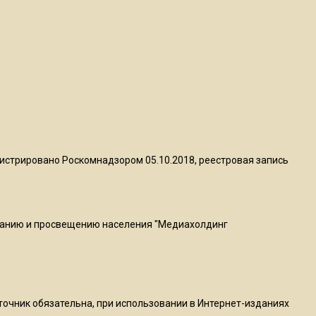
квадратный метр
13:50
Опубликовано видео с
Коломенского хлебозавода:
пиццы валяются на полу
16:53
Роман Терюшков назвал
истрировано Роскомнадзором 05.10.2018, реестровая запись
причину банкротства
«Химок»
ванию и просвещению населения "Медиахолдинг
13:27
В Подмосковье прекратили
гражданство 88 человек и
аннулировали 2600 ВНЖ
сточник обязательна, при использовании в Интернет-изданиях