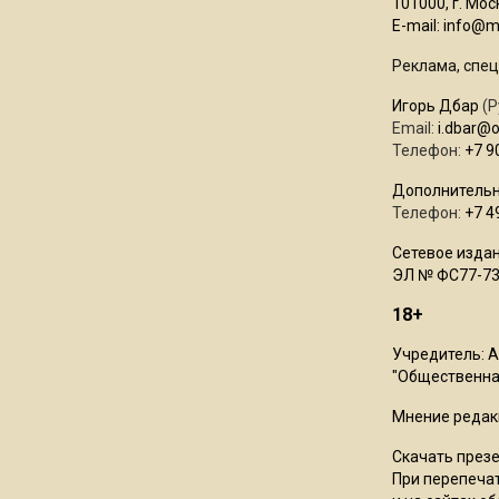
101000, г. Моск
E-mail:
info@mo
Реклама, спец
Игорь Дбар
(Р
Email:
i.dbar@
Телефон:
+7 9
Дополнительн
Телефон:
+7 4
Сетевое издан
ЭЛ № ФС77-73
18+
Учредитель: 
"Общественная
Мнение редак
Скачать през
При перепечат