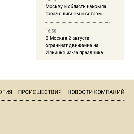
Москву и область накрыла
гроза с ливнем и ветром
16:58
В Москве 2 августа
ограничат движение на
Ильинке из-за праздника
15:33
Россиянам объяснили,
можно ли пользоваться
Telegram после обвинений
ОГИЯ
ПРОИСШЕСТВИЯ
НОВОСТИ КОМПАНИЙ
против Дурова
22:24
На Москву обрушится до 17
литров дождя на