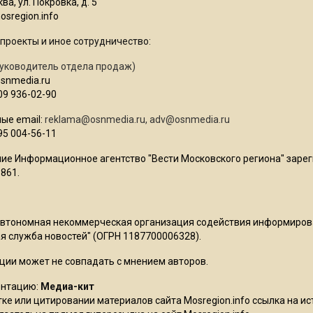
ва, ул. Покровка, д. 5
sregion.info
проекты и иное сотрудничество:
уководитель отдела продаж)
osnmedia.ru
09 936-02-90
ые email:
reklama@osnmedia.ru
,
adv@osnmedia.ru
95 004-56-11
ие Информационное агентство "Вести Московского региона" зарег
861.
Автономная некоммерческая организация содействия информиро
 служба новостей" (ОГРН 1187700006328).
ции может не совпадать с мнением авторов.
ентацию:
Медиа-кит
ке или цитировании материалов сайта Mosregion.info ссылка на и