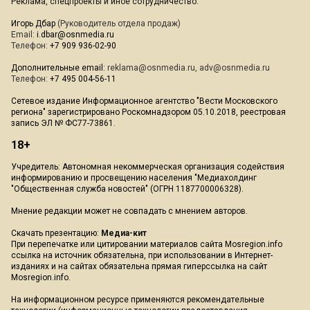
Реклама, спецпроекты и иное сотрудничество:
Игорь Дбар
(Руководитель отдела продаж)
Email:
i.dbar@osnmedia.ru
Телефон:
+7 909 936-02-90
Дополнительные email:
reklama@osnmedia.ru
,
adv@osnmedia.ru
Телефон:
+7 495 004-56-11
Сетевое издание Информационное агентство "Вести Московского
региона" зарегистрировано Роскомнадзором 05.10.2018, реестровая
запись ЭЛ № ФС77-73861.
18+
Учредитель: Автономная некоммерческая организация содействия
информированию и просвещению населения "Медиахолдинг
"Общественная служба новостей" (ОГРН 1187700006328).
Мнение редакции может не совпадать с мнением авторов.
Скачать презентацию:
Медиа-кит
При перепечатке или цитировании материалов сайта Mosregion.info
ссылка на источник обязательна, при использовании в Интернет-
изданиях и на сайтах обязательна прямая гиперссылка на сайт
Mosregion.info.
На информационном ресурсе применяются рекомендательные