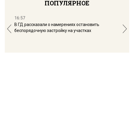
ПОПУЛЯРНОЕ
16:57
13:
В ГД рассказали о намерениях остановить
Соб
беспорядочную застройку на участках
пол