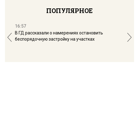
ПОПУЛЯРНОЕ
16:57
13:
В ГД рассказали о намерениях остановить
Соб
беспорядочную застройку на участках
пол