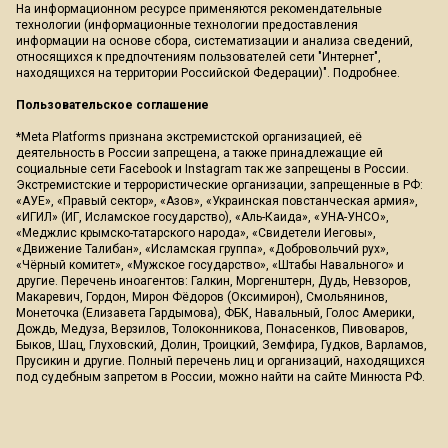
На информационном ресурсе применяются рекомендательные
технологии (информационные технологии предоставления
информации на основе сбора, систематизации и анализа сведений,
относящихся к предпочтениям пользователей сети "Интернет",
находящихся на территории Российской Федерации)".
Подробнее
.
Пользовательское соглашение
*Meta Platforms признана экстремистской организацией, её
деятельность в России запрещена, а также принадлежащие ей
социальные сети Facebook и Instagram так же запрещены в России.
Экстремистские и террористические организации, запрещенные в РФ:
«АУЕ», «Правый сектор», «Азов», «Украинская повстанческая армия»,
«ИГИЛ» (ИГ, Исламское государство), «Аль-Каида», «УНА-УНСО»,
«Меджлис крымско-татарского народа», «Свидетели Иеговы»,
«Движение Талибан», «Исламская группа», «Добровольчий рух»,
«Чёрный комитет», «Мужское государство», «Штабы Навального» и
другие. Перечень иноагентов: Галкин, Моргенштерн, Дудь, Невзоров,
Макаревич, Гордон, Мирон Фёдоров (Оксимирон), Смольянинов,
Монеточка (Елизавета Гардымова), ФБК, Навальный, Голос Америки,
Дождь, Медуза, Верзилов, Толоконникова, Понасенков, Пивоваров,
Быков, Шац, Глуховский, Долин, Троицкий, Земфира, Гудков, Варламов,
Прусикин и другие. Полный перечень лиц и организаций, находящихся
под судебным запретом в России, можно найти на сайте Минюста РФ.