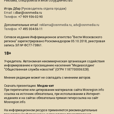
Реклама, спецпроекты и иное сотрудничество:
Игорь Дбар
(Руководитель отдела продаж)
Email:
i.dbar@osnmedia.ru
Телефон:
+7 909 936-02-90
Дополнительные email:
reklama@osnmedia.ru
,
adv@osnmedia.ru
Телефон:
+7 495 004-56-11
Сетевое издание Информационное агентство "Вести Московского
региона" зарегистрировано Роскомнадзором 05.10.2018, реестровая
запись ЭЛ № ФС77-73861.
18+
Учредитель: Автономная некоммерческая организация содействия
информированию и просвещению населения "Медиахолдинг
"Общественная служба новостей" (ОГРН 1187700006328).
Мнение редакции может не совпадать с мнением авторов.
Скачать презентацию:
Медиа-кит
При перепечатке или цитировании материалов сайта Mosregion.info
ссылка на источник обязательна, при использовании в Интернет-
изданиях и на сайтах обязательна прямая гиперссылка на сайт
Mosregion.info.
На информационном ресурсе применяются рекомендательные