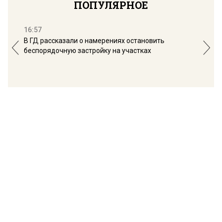
ПОПУЛЯРНОЕ
16:57
13:
В ГД рассказали о намерениях остановить
Соб
беспорядочную застройку на участках
пол