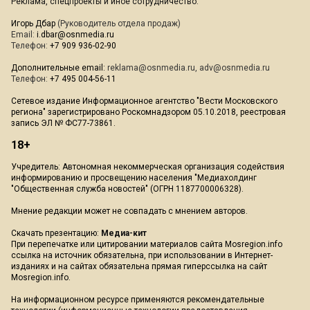
Реклама, спецпроекты и иное сотрудничество:
Игорь Дбар
(Руководитель отдела продаж)
Email:
i.dbar@osnmedia.ru
Телефон:
+7 909 936-02-90
Дополнительные email:
reklama@osnmedia.ru
,
adv@osnmedia.ru
Телефон:
+7 495 004-56-11
Сетевое издание Информационное агентство "Вести Московского
региона" зарегистрировано Роскомнадзором 05.10.2018, реестровая
запись ЭЛ № ФС77-73861.
18+
Учредитель: Автономная некоммерческая организация содействия
информированию и просвещению населения "Медиахолдинг
"Общественная служба новостей" (ОГРН 1187700006328).
Мнение редакции может не совпадать с мнением авторов.
Скачать презентацию:
Медиа-кит
При перепечатке или цитировании материалов сайта Mosregion.info
ссылка на источник обязательна, при использовании в Интернет-
изданиях и на сайтах обязательна прямая гиперссылка на сайт
Mosregion.info.
На информационном ресурсе применяются рекомендательные