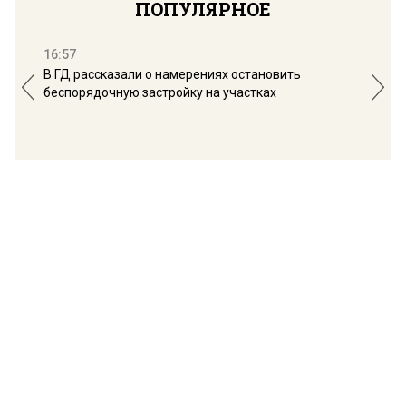
ПОПУЛЯРНОЕ
16:57
13:
В ГД рассказали о намерениях остановить
Соб
беспорядочную застройку на участках
пол