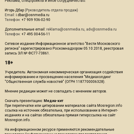
Реклама, спецпроекты и иное сотрудничество:
Игорь Дбар
(Руководитель отдела продаж)
Email:
i.dbar@osnmedia.ru
Телефон:
+7 909 936-02-90
Дополнительные email:
reklama@osnmedia.ru
,
adv@osnmedia.ru
Телефон:
+7 495 004-56-11
Сетевое издание Информационное агентство "Вести Московского
региона" зарегистрировано Роскомнадзором 05.10.2018, реестровая
запись ЭЛ № ФС77-73861.
18+
Учредитель: Автономная некоммерческая организация содействия
информированию и просвещению населения "Медиахолдинг
"Общественная служба новостей" (ОГРН 1187700006328).
Мнение редакции может не совпадать с мнением авторов.
Скачать презентацию:
Медиа-кит
При перепечатке или цитировании материалов сайта Mosregion.info
ссылка на источник обязательна, при использовании в Интернет-
изданиях и на сайтах обязательна прямая гиперссылка на сайт
Mosregion.info.
На информационном ресурсе применяются рекомендательные