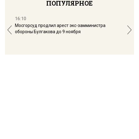
ПОПУЛЯРНОЕ
16:10
13:
Мосгорсуд продлил арест экс-замминистра
Дим
обороны Булгакова до 9 ноября