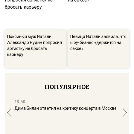
Покойный муж Натали
Певица Натали заявила, что
Александр Рудин попросил
шоу-бизнес «держится на
артистку не бросать
сексе»
карьеру
ПОПУЛЯРНОЕ
13:50
16:
Дима Билан ответил на критику концерта в Москве
Мос