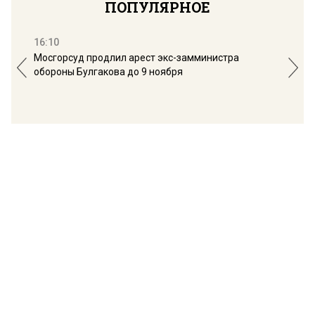
ПОПУЛЯРНОЕ
16:10
13:
Мосгорсуд продлил арест экс-замминистра
Дим
обороны Булгакова до 9 ноября