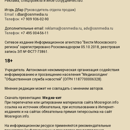
Реклама, спецпроекты и иное сотрудничество:
Игорь Дбар
(Руководитель отдела продаж)
Email:
i.dbar@osnmedia.ru
Телефон:
+7 909 936-02-90
Дополнительные email:
reklama@osnmedia.ru
,
adv@osnmedia.ru
Телефон:
+7 495 004-56-11
Сетевое издание Информационное агентство "Вести Московского
региона" зарегистрировано Роскомнадзором 05.10.2018, реестровая
запись ЭЛ № ФС77-73861.
18+
Учредитель: Автономная некоммерческая организация содействия
информированию и просвещению населения "Медиахолдинг
"Общественная служба новостей" (ОГРН 1187700006328).
Мнение редакции может не совпадать с мнением авторов.
Скачать презентацию:
Медиа-кит
При перепечатке или цитировании материалов сайта Mosregion.info
ссылка на источник обязательна, при использовании в Интернет-
изданиях и на сайтах обязательна прямая гиперссылка на сайт
Mosregion.info.
На информационном ресурсе применяются рекомендательные