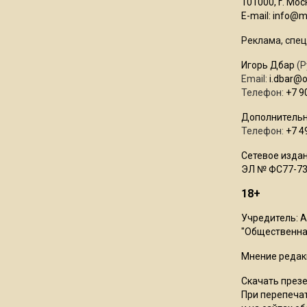
101000, г. Моск
E-mail:
info@mo
Реклама, спец
Игорь Дбар
(Р
Email:
i.dbar@
Телефон:
+7 9
Дополнительн
Телефон:
+7 4
Сетевое издан
ЭЛ № ФС77-73
18+
Учредитель: 
"Общественная
Мнение редак
Скачать през
При перепечат