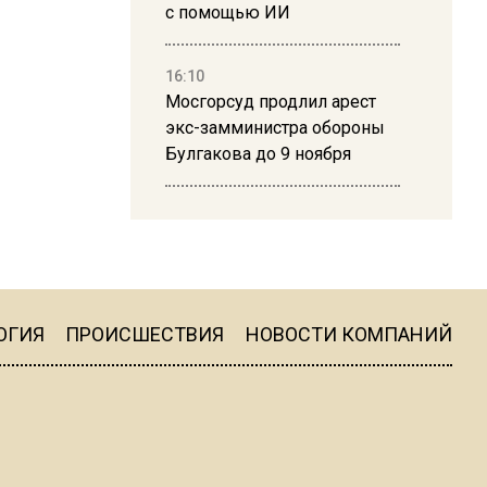
с помощью ИИ
16:10
Мосгорсуд продлил арест
экс-замминистра обороны
Булгакова до 9 ноября
13:50
Дима Билан ответил на
критику концерта в Москве
ОГИЯ
ПРОИСШЕСТВИЯ
НОВОСТИ КОМПАНИЙ
16:19
Москву и область накрыла
гроза с ливнем и ветром
16:58
В Москве 2 августа