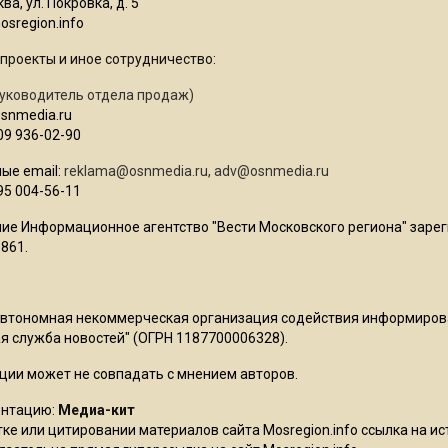
ва, ул. Покровка, д. 5
sregion.info
проекты и иное сотрудничество:
уководитель отдела продаж)
osnmedia.ru
09 936-02-90
ые email:
reklama@osnmedia.ru
,
adv@osnmedia.ru
95 004-56-11
ие Информационное агентство "Вести Московского региона" зарег
861.
Автономная некоммерческая организация содействия информиро
 служба новостей" (ОГРН 1187700006328).
ции может не совпадать с мнением авторов.
ентацию:
Медиа-кит
ке или цитировании материалов сайта Mosregion.info ссылка на и