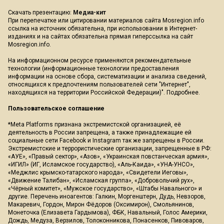
Скачать презентацию:
Медиа-кит
При перепечатке или цитировании материалов сайта Mosregion.info
ссылка на источник обязательна, при использовании в Интернет-
изданиях и на сайтах обязательна прямая гиперссылка на сайт
Mosregion.info.
На информационном ресурсе применяются рекомендательные
технологии (информационные технологии предоставления
информации на основе сбора, систематизации и анализа сведений,
относящихся к предпочтениям пользователей сети "Интернет",
находящихся на территории Российской Федерации)".
Подробнее
.
Пользовательское соглашение
*Meta Platforms признана экстремистской организацией, её
деятельность в России запрещена, а также принадлежащие ей
социальные сети Facebook и Instagram так же запрещены в России.
Экстремистские и террористические организации, запрещенные в РФ:
«АУЕ», «Правый сектор», «Азов», «Украинская повстанческая армия»,
«ИГИЛ» (ИГ, Исламское государство), «Аль-Каида», «УНА-УНСО»,
«Меджлис крымско-татарского народа», «Свидетели Иеговы»,
«Движение Талибан», «Исламская группа», «Добровольчий рух»,
«Чёрный комитет», «Мужское государство», «Штабы Навального» и
другие. Перечень иноагентов: Галкин, Моргенштерн, Дудь, Невзоров,
Макаревич, Гордон, Мирон Фёдоров (Оксимирон), Смольянинов,
Монеточка (Елизавета Гардымова), ФБК, Навальный, Голос Америки,
Дождь, Медуза, Верзилов, Толоконникова, Понасенков, Пивоваров,