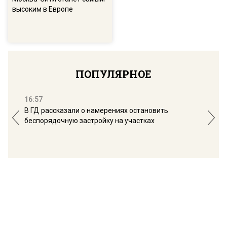
высоким в Европе
ПОПУЛЯРНОЕ
16:57
13:
В ГД рассказали о намерениях остановить
Соб
беспорядочную застройку на участках
пол