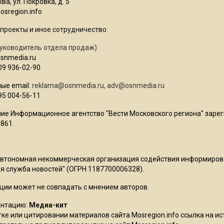
ва, ул. Покровка, д. 5
sregion.info
проекты и иное сотрудничество:
уководитель отдела продаж)
osnmedia.ru
09 936-02-90
ые email:
reklama@osnmedia.ru
,
adv@osnmedia.ru
95 004-56-11
ие Информационное агентство "Вести Московского региона" зарег
861.
Автономная некоммерческая организация содействия информиро
 служба новостей" (ОГРН 1187700006328).
ции может не совпадать с мнением авторов.
ентацию:
Медиа-кит
ке или цитировании материалов сайта Mosregion.info ссылка на и