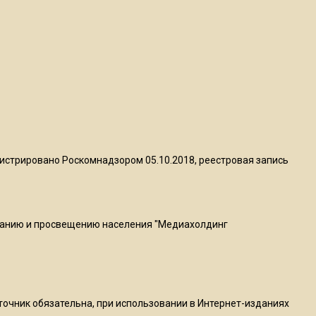
квадратный метр
13:50
Опубликовано видео с
Коломенского хлебозавода:
пиццы валяются на полу
16:53
Роман Терюшков назвал
истрировано Роскомнадзором 05.10.2018, реестровая запись
причину банкротства
«Химок»
ванию и просвещению населения "Медиахолдинг
13:27
В Подмосковье прекратили
гражданство 88 человек и
аннулировали 2600 ВНЖ
сточник обязательна, при использовании в Интернет-изданиях