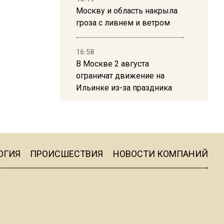
Москву и область накрыла
гроза с ливнем и ветром
16:58
В Москве 2 августа
ограничат движение на
Ильинке из-за праздника
15:33
Россиянам объяснили,
можно ли пользоваться
Telegram после обвинений
ОГИЯ
ПРОИСШЕСТВИЯ
НОВОСТИ КОМПАНИЙ
против Дурова
22:24
На Москву обрушится до 17
литров дождя на