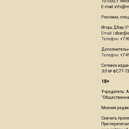
101000, г. Моск
E-mail:
info@mo
Реклама, спец
Игорь Дбар
(Р
Email:
i.dbar@
Телефон:
+7 9
Дополнительн
Телефон:
+7 4
Сетевое издан
ЭЛ № ФС77-73
18+
Учредитель: 
"Общественная
Мнение редак
Скачать през
При перепечат