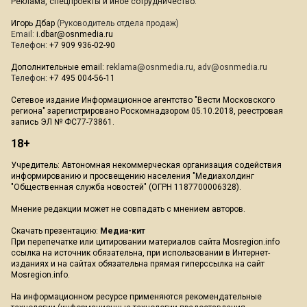
Реклама, спецпроекты и иное сотрудничество:
Игорь Дбар
(Руководитель отдела продаж)
Email:
i.dbar@osnmedia.ru
Телефон:
+7 909 936-02-90
Дополнительные email:
reklama@osnmedia.ru
,
adv@osnmedia.ru
Телефон:
+7 495 004-56-11
Сетевое издание Информационное агентство "Вести Московского
региона" зарегистрировано Роскомнадзором 05.10.2018, реестровая
запись ЭЛ № ФС77-73861.
18+
Учредитель: Автономная некоммерческая организация содействия
информированию и просвещению населения "Медиахолдинг
"Общественная служба новостей" (ОГРН 1187700006328).
Мнение редакции может не совпадать с мнением авторов.
Скачать презентацию:
Медиа-кит
При перепечатке или цитировании материалов сайта Mosregion.info
ссылка на источник обязательна, при использовании в Интернет-
изданиях и на сайтах обязательна прямая гиперссылка на сайт
Mosregion.info.
На информационном ресурсе применяются рекомендательные