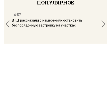
ПОПУЛЯРНОЕ
16:57
13:
В ГД рассказали о намерениях остановить
Соб
беспорядочную застройку на участках
пол