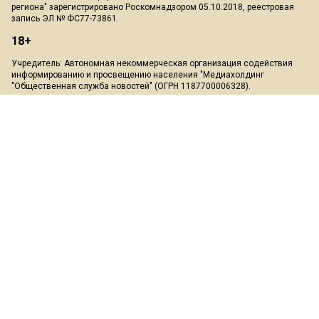
региона" зарегистрировано Роскомнадзором 05.10.2018, реестровая
запись ЭЛ № ФС77-73861.
18+
Учредитель: Автономная некоммерческая организация содействия
информированию и просвещению населения "Медиахолдинг
"Общественная служба новостей" (ОГРН 1187700006328).
Мнение редакции может не совпадать с мнением авторов.
Скачать презентацию:
Медиа-кит
При перепечатке или цитировании материалов сайта Mosregion.info
ссылка на источник обязательна, при использовании в Интернет-
изданиях и на сайтах обязательна прямая гиперссылка на сайт
Mosregion.info.
На информационном ресурсе применяются рекомендательные
технологии (информационные технологии предоставления
информации на основе сбора, систематизации и анализа сведений,
относящихся к предпочтениям пользователей сети "Интернет",
находящихся на территории Российской Федерации)".
Подробнее
.
Пользовательское соглашение
*Meta Platforms признана экстремистской организацией, её
деятельность в России запрещена, а также принадлежащие ей
социальные сети Facebook и Instagram так же запрещены в России.