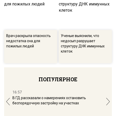
Врач раскрыла опасность
Ученые выяснили, что
недостатка сна для
недосып разрушает
пожилых людей
структуру ДНК иммунных
клеток
ПОПУЛЯРНОЕ
16:57
13:
В ГД рассказали о намерениях остановить
Соб
беспорядочную застройку на участках
пол