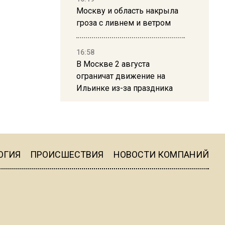
Москву и область накрыла
гроза с ливнем и ветром
16:58
В Москве 2 августа
ограничат движение на
Ильинке из-за праздника
15:33
Россиянам объяснили,
можно ли пользоваться
Telegram после обвинений
ОГИЯ
ПРОИСШЕСТВИЯ
НОВОСТИ КОМПАНИЙ
против Дурова
22:24
На Москву обрушится до 17
литров дождя на