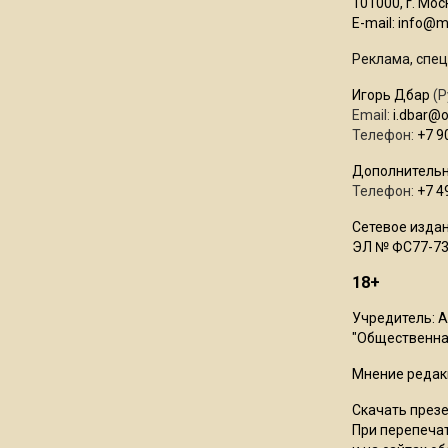
101000, г. Моск
E-mail:
info@mo
Реклама, спец
Игорь Дбар
(Р
Email:
i.dbar@
Телефон:
+7 9
Дополнительн
Телефон:
+7 4
Сетевое издан
ЭЛ № ФС77-73
18+
Учредитель: 
"Общественная
Мнение редак
Скачать през
При перепечат