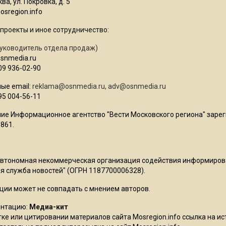
ва, ул. Покровка, д. 5
sregion.info
проекты и иное сотрудничество:
уководитель отдела продаж)
osnmedia.ru
09 936-02-90
ые email:
reklama@osnmedia.ru
,
adv@osnmedia.ru
95 004-56-11
ие Информационное агентство "Вести Московского региона" зарег
861.
Автономная некоммерческая организация содействия информиро
 служба новостей" (ОГРН 1187700006328).
ции может не совпадать с мнением авторов.
ентацию:
Медиа-кит
ке или цитировании материалов сайта Mosregion.info ссылка на и