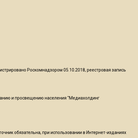
квадратный метр
13:50
Опубликовано видео с
Коломенского хлебозавода:
пиццы валяются на полу
16:53
Роман Терюшков назвал
истрировано Роскомнадзором 05.10.2018, реестровая запись
причину банкротства
«Химок»
ванию и просвещению населения "Медиахолдинг
13:27
В Подмосковье прекратили
гражданство 88 человек и
аннулировали 2600 ВНЖ
сточник обязательна, при использовании в Интернет-изданиях