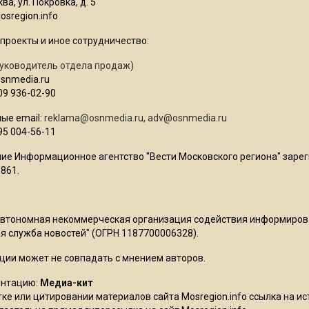
ва, ул. Покровка, д. 5
sregion.info
проекты и иное сотрудничество:
уководитель отдела продаж)
osnmedia.ru
09 936-02-90
ые email:
reklama@osnmedia.ru
,
adv@osnmedia.ru
95 004-56-11
ие Информационное агентство "Вести Московского региона" зарег
861.
Автономная некоммерческая организация содействия информиро
 служба новостей" (ОГРН 1187700006328).
ции может не совпадать с мнением авторов.
ентацию:
Медиа-кит
ке или цитировании материалов сайта Mosregion.info ссылка на и