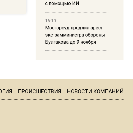
с помощью ИИ
16:10
Мосгорсуд продлил арест
экс-замминистра обороны
Булгакова до 9 ноября
13:50
Дима Билан ответил на
критику концерта в Москве
ОГИЯ
ПРОИСШЕСТВИЯ
НОВОСТИ КОМПАНИЙ
16:19
Москву и область накрыла
гроза с ливнем и ветром
16:58
В Москве 2 августа