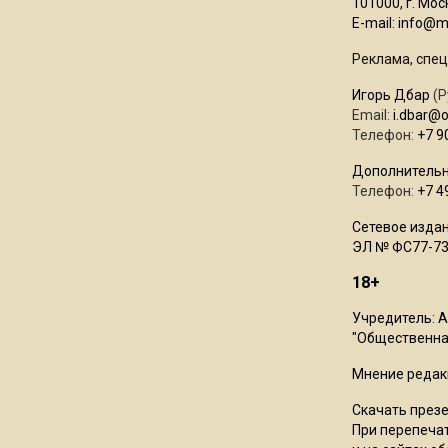
101000, г. Моск
E-mail:
info@mo
Реклама, спец
Игорь Дбар
(Р
Email:
i.dbar@
Телефон:
+7 9
Дополнительн
Телефон:
+7 4
Сетевое издан
ЭЛ № ФС77-73
18+
Учредитель: 
"Общественная
Мнение редак
Скачать през
При перепечат